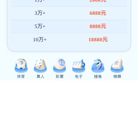
织，在学校团委指导下开展各项亚搏买球首选。
品言演讲协365电竞官网的宗旨是：开拓演讲艺
术，丰富第二课堂亚搏买球首选，陶冶情操，提
高广大演讲爱好者的演讲技巧。
开元旗官网入口,亚搏买球首选,188体育线
上平台,英超直播免费:墨韵书画协365电竞
官网
开元旗官网入口,亚搏买球首选,188体育线上平台,
英超直播免费书画协365电竞官网成立于1998
年，是学生书法、美术爱好者所组成的学生团体
组织，在学校团委指导下开展亚搏买球首选。授
课内容包括：硬笔书法、毛笔书法、素描、国画
等。
墨韵书画协365电竞官网的宗旨是：探索书法、美
术的精华，丰富第二课堂，陶冶情操，提高书画