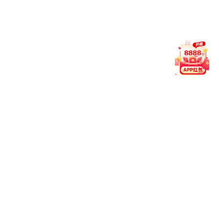
作为一种小型乐器，可以称之为能装进口袋的交
响乐团。
口琴协365电竞官网的宗旨：以琴365电竞官网
友。
开元旗官网入口,亚搏买球首选,188体育线
上平台,英超直播免费:排球协365电竞官网
排球协365电竞官网成立于2010年，是学生排球
爱好者所组成的学生团体组织，是在学校团委、
体育教研组指导下开展的排球运动。目的是丰富
学生的可与生活，提高身体素质，推广排球运
动，普及排球文化，发扬中国女排精神，增强全
民健身意识。
排球协365电竞官网的宗旨是：热爱排球、享受排
球。
开元旗官网入口,亚搏买球首选,188体育线