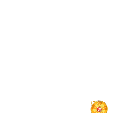
校团委领导下、广大健美操、舞蹈爱好者拥护下
的学生团体组织，它的目的是：通过老师的教
学，学生的刻苦训练，达到增进健康，培养正确
姿态，塑造美的体形，陶冶美的情操，自行编排
和舞台艺术表演的目的。授课内容包括：爵士
舞、韩舞、健美操。
舞蹈·健美操协365电竞官网的宗旨是：探索、学
习健美操、舞蹈的基本知识，丰富第二课堂亚搏
买球首选，陶冶情操，提高健美操、舞蹈爱好者
的表演艺术和自行编排能力，健身健美的方法。