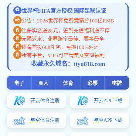
首页
学校概况
学校简介
现任领导
校训校歌
校园风采
第二课堂
社团建
院系平台
护理
药剂
中药
医学检验技术
医学影像技术
眼视光与配镜
术
口腔修复工艺
康复技术
中医康复技术
中医养生保健
药
食品检验
教育教学
教学机构
科研机构
附属机构
招生就业
中职招生
大专招生
成人招生
就业信息
通知公告
校园要闻
党旗飘扬
校园文化